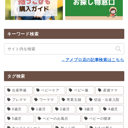
キーワード検索
→アメブロ店の記事検索はこちら
タグ検索
出産準備
ベビーケア
ベビー服
産後ママ
プレママ
ワーママ
専業主婦
切迫・出産入院
0歳児
1歳児
2歳児
3歳児
4歳児
5歳児
ベビーのお風呂
ベビーの寝床
チャイルドシート
抱っこ紐
おむつ替え