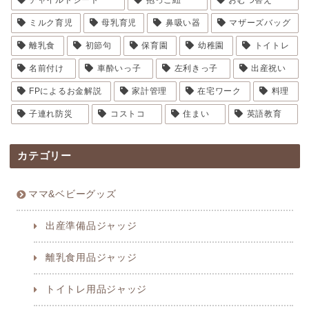
ミルク育児
母乳育児
鼻吸い器
マザーズバッグ
離乳食
初節句
保育園
幼稚園
トイトレ
名前付け
車酔いっ子
左利きっ子
出産祝い
FPによるお金解説
家計管理
在宅ワーク
料理
子連れ防災
コストコ
住まい
英語教育
カテゴリー
ママ&ベビーグッズ
出産準備品ジャッジ
離乳食用品ジャッジ
トイトレ用品ジャッジ