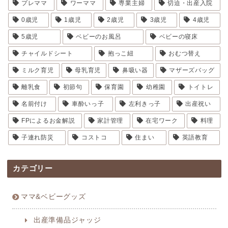
プレママ
ワーママ
専業主婦
切迫・出産入院
0歳児
1歳児
2歳児
3歳児
4歳児
5歳児
ベビーのお風呂
ベビーの寝床
チャイルドシート
抱っこ紐
おむつ替え
ミルク育児
母乳育児
鼻吸い器
マザーズバッグ
離乳食
初節句
保育園
幼稚園
トイトレ
名前付け
車酔いっ子
左利きっ子
出産祝い
FPによるお金解説
家計管理
在宅ワーク
料理
子連れ防災
コストコ
住まい
英語教育
カテゴリー
ママ&ベビーグッズ
出産準備品ジャッジ