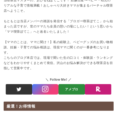
当喫茶店マスターの、おひるねぽてこです！ 妊娠出産〜ベビー・幼児の
リアルな子育て情報満載！おしゃべり大好きママが集まるバーチャル喫茶
店へようこそ。
もともとは当店メンバーの雑談を発信する「ブロガー喫茶ぽてこ」から始
まった店ですが、世のママたち全員の憩いの場にしたい！という思いから
「ママ喫茶ぽてこ」へと改名いたしました！
【ママのことは、ママに聞け！】私の経験上、ベビーグッズのお買い物相
談、妊娠・子育ての悩み相談は、現役ママに聞くのが一番参考になりま
す。
こちらのブログ本店では、現場で聞いた生の口コミ・体験談・ランキング
などをわかりやすくまとめて発信。沢山のお悩み解決ができる喫茶店を目
指して営業中です。
Follow Me!
アメブロ
厳選！お得情報