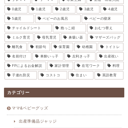
0歳児
1歳児
2歳児
3歳児
4歳児
5歳児
ベビーのお風呂
ベビーの寝床
チャイルドシート
抱っこ紐
おむつ替え
ミルク育児
母乳育児
鼻吸い器
マザーズバッグ
離乳食
初節句
保育園
幼稚園
トイトレ
名前付け
車酔いっ子
左利きっ子
出産祝い
FPによるお金解説
家計管理
在宅ワーク
料理
子連れ防災
コストコ
住まい
英語教育
カテゴリー
ママ&ベビーグッズ
出産準備品ジャッジ