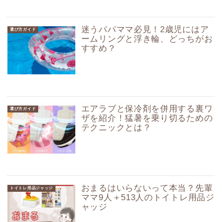
迷うパパママ必見！2歳児にはア
選び方ガイド
ームリングと浮き輪、どっちがお
すすめ？
エアラブと保冷剤を併用する裏ワ
選び方ガイド
ザを紹介！猛暑を乗り切るための
テクニックとは？
おまるはいらないって本当？先輩
トイトレ用品ジャッジ
ママ9人＋513人のトイトレ用品ジ
ャッジ