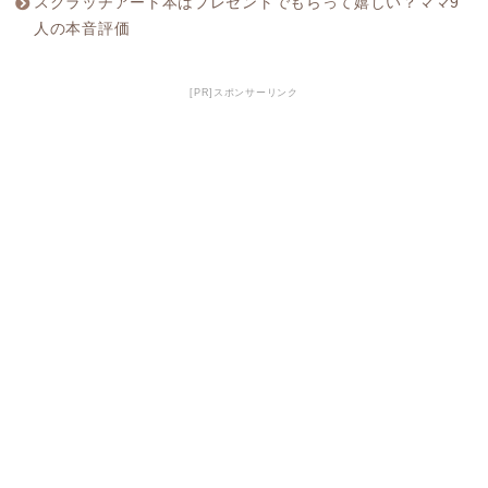
スクラッチアート本はプレゼントでもらって嬉しい？ママ9
人の本音評価
[PR]スポンサーリンク