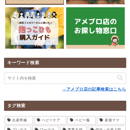
キーワード検索
→アメブロ店の記事検索はこちら
タグ検索
出産準備
ベビーケア
ベビー服
産後ママ
プレママ
ワーママ
専業主婦
切迫・出産入院