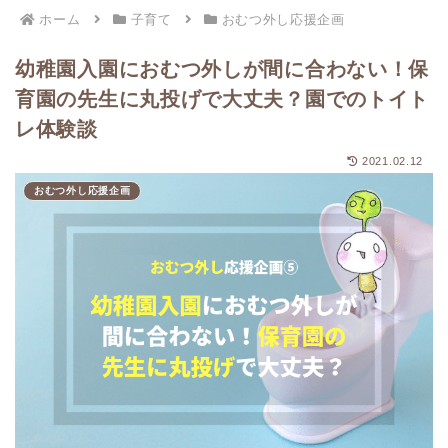
ホーム
子育て
おむつ外し応援企画
幼稚園入園におむつ外しが間に合わない！保
育園の先生に丸投げで大丈夫？園でのトイト
レ体験談
2021.02.12
おむつ外し応援企画