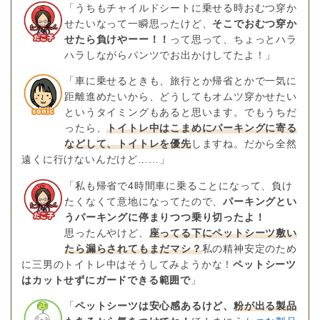
「うちもチャイルドシートに乗せる時おむつ穿か
せたいなって一瞬思ったけど、
そこでおむつ穿か
せたら負けやーー！！
って思って、ちょっとハラ
ハラしながらパンツでお出かけしてたよ！」
「車に乗せるときも、旅行とか帰省とかで一気に
距離進めたいから、どうしてもオムツ穿かせたい
というタイミングもあると思います。でもうちだ
ったら、
トイトレ中はこまめにパーキングに寄る
などして、トイトレを優先
しますね。だから全然
遠くに行けないんだけど……」
「私も帰省で4時間車に乗ることになって、負け
たくなくて意地になってたので、
パーキングとい
うパーキングに停まりつつ乗り切ったよ！
思ったんやけど、
座ってる下にペットシーツ敷い
たら漏らされてもまだマシ？
私の精神安定のため
に三男のトイトレ中はそうしてみようかな！
ペットシーツ
はカットせずにガードできる範囲で
」
「
ペットシーツは安心感あるけど、
粉が出る製品