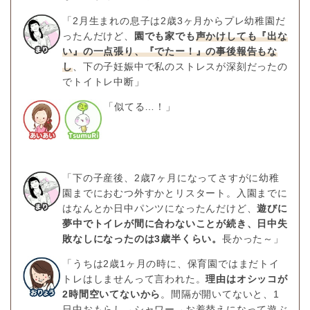
「2月生まれの息子は2歳3ヶ月からプレ幼稚園だ
ったんだけど、
園でも家でも
声かけしても『出な
い』の一点張り、『でたー！』の事後報告もな
し
、下の子妊娠中で私のストレスが深刻だったの
でトイトレ中断」
「似てる…！」
「下の子産後、2歳7ヶ月になってさすがに幼稚
園までにおむつ外すかとリスタート。入園までに
はなんとか日中パンツになったんだけど、
遊びに
夢中でトイレが間に合わないことが続き、日中失
敗なしになったのは3歳半くらい。
長かった～」
「うちは2歳1ヶ月の時に、保育園ではまだトイ
トレはしませんって言われた。
理由はオシッコが
2時間空いてないから
。間隔が開いてないと、1
日中おもらし→シャワー→お着替えになって遊ぶ