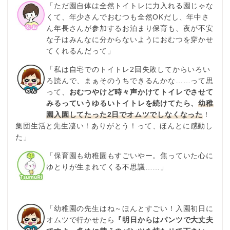
「ただ園自体は全然トイトレに力入れる園じゃな
くて、年少さんでおむつも全然OKだし、年中さ
ん年長さんが参加するお泊まり保育も、夜が不安
な子はみんなに分からないようにおむつを穿かせ
てくれるんだって」
「私は自宅でのトイトレ2回失敗してからいろい
ろ読んで、まぁそのうちできるんかな……って思
って、
おむつやけど時々声かけてトイレでさせて
みるっていうゆるいトイトレを続けてたら、
幼稚
園入園してたった2日でオムツでしなくなった
！
集団生活と先生凄い！ありがとう！って、ほんとに感動し
た」
「保育園も幼稚園もすごいやー。焦っていた心に
ゆとりが生まれてくる不思議……」
「幼稚園の先生はね～ほんとすごい！入園初日に
オムツで行かせたら
『明日からはパンツで大丈夫