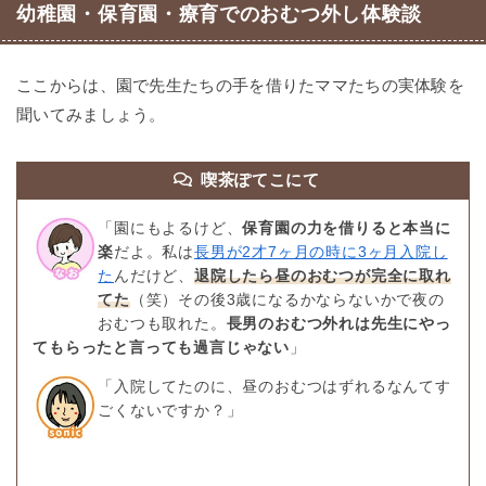
幼稚園・保育園・療育でのおむつ外し体験談
ここからは、園で先生たちの手を借りたママたちの実体験を
聞いてみましょう。
喫茶ぽてこにて
「園にもよるけど、
保育園の力を借りると本当に
楽
だよ。私は
長男が2才7ヶ月の時に3ヶ月入院し
た
んだけど、
退院したら昼のおむつが完全に取れ
てた
（笑）その後3歳になるかならないかで夜の
おむつも取れた。
長男のおむつ外れは先生にやっ
てもらったと言っても過言じゃない
」
「入院してたのに、昼のおむつはずれるなんてす
ごくないですか？」