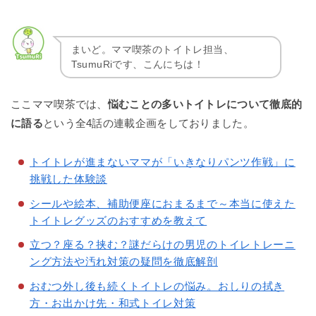
まいど。ママ喫茶のトイトレ担当、
TsumuRiです、こんにちは！
ここママ喫茶では、
悩むことの多いトイトレについて徹底的
に語る
という全4話の連載企画をしておりました。
トイトレが進まないママが「いきなりパンツ作戦」に
挑戦した体験談
シールや絵本、補助便座におまるまで～本当に使えた
トイトレグッズのおすすめを教えて
立つ？座る？挟む？謎だらけの男児のトイレトレーニ
ング方法や汚れ対策の疑問を徹底解剖
おむつ外し後も続くトイトレの悩み。おしりの拭き
方・お出かけ先・和式トイレ対策