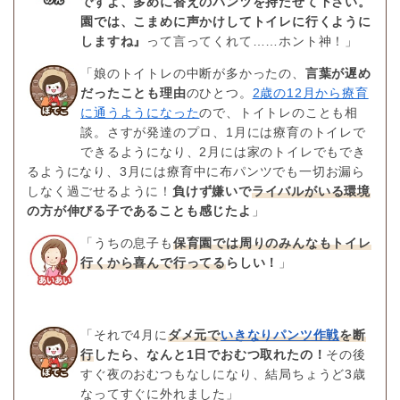
ですよ、多めに替えのパンツを持たせて下さい。
園では、こまめに声かけしてトイレに行くように
しますね』
って言ってくれて……ホント神！」
「娘のトイトレの中断が多かったの、
言葉が遅め
だったことも理由
のひとつ。
2歳の12月から療育
に通うようになった
ので、トイトレのことも相
談。さすが発達のプロ、1月には療育のトイレで
できるようになり、2月には家のトイレでもでき
るようになり、3月には療育中に布パンツでも一切お漏ら
しなく過ごせるように！
負けず嫌いで
ライバルがいる環境
の方が伸びる子であることも感じたよ
」
「うちの息子も
保育園では周りのみんなもトイレ
行くから喜んで行ってる
らしい！
」
「それで4月に
ダメ元で
いきなりパンツ作戦
を断
行
したら、なんと1日でおむつ取れたの！
その後
すぐ夜のおむつもなしになり、結局ちょうど3歳
なってすぐに外れました」