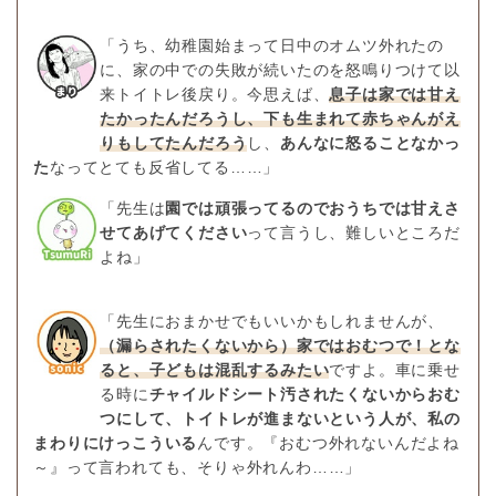
「うち、幼稚園始まって日中のオムツ外れたの
に、家の中での失敗が続いたのを怒鳴りつけて以
来トイトレ後戻り。今思えば、
息子は家では甘え
たかったんだろうし、下も生まれて赤ちゃんがえ
りもしてたんだろう
し、
あんなに怒ることなかっ
た
なってとても反省してる……」
「先生は
園では頑張ってるのでおうちでは甘えさ
せてあげてください
って言うし、難しいところだ
よね」
「先生におまかせでもいいかもしれませんが、
（漏らされたくないから）家ではおむつで！とな
ると、子どもは混乱するみたい
ですよ。車に乗せ
る時に
チャイルドシート汚されたくないからおむ
つにして、トイトレが進まないという人が、私の
まわりにけっこういる
んです。『おむつ外れないんだよね
～』って言われても、そりゃ外れんわ……」