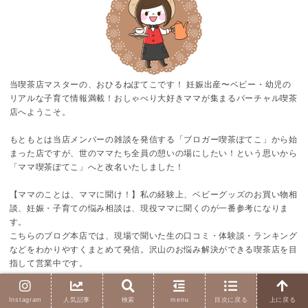
当喫茶店マスターの、おひるねぽてこです！ 妊娠出産〜ベビー・幼児の
リアルな子育て情報満載！おしゃべり大好きママが集まるバーチャル喫茶
店へようこそ。
もともとは当店メンバーの雑談を発信する「ブロガー喫茶ぽてこ」から始
まった店ですが、世のママたち全員の憩いの場にしたい！という思いから
「ママ喫茶ぽてこ」へと改名いたしました！
【ママのことは、ママに聞け！】私の経験上、ベビーグッズのお買い物相
談、妊娠・子育ての悩み相談は、現役ママに聞くのが一番参考になりま
す。
こちらのブログ本店では、現場で聞いた生の口コミ・体験談・ランキング
などをわかりやすくまとめて発信。沢山のお悩み解決ができる喫茶店を目
指して営業中です。
Follow Me!
Instagram
人気記事
検索
menu
目次に戻る
上に戻る