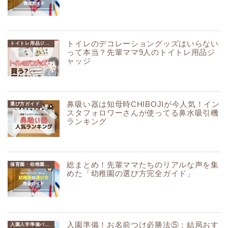
トイレのデコレーショングッズはいらない
トイトレ用品ジャッジ
って本当？先輩ママ9人のトイトレ用品ジ
ャッジ
鼻吸い器は知母時CHIBOJIが今人気！イン
選び方ガイド
スタフォロワーさんが使ってる鼻水吸引機
ランキング
総まとめ！先輩ママたちのリアルな声を集
保育園・幼稚園選びガイド
めた「幼稚園の選び方完全ガイド」
入園準備！お名前つけ必勝法⑤：結局おす
入園入学準備バイブル