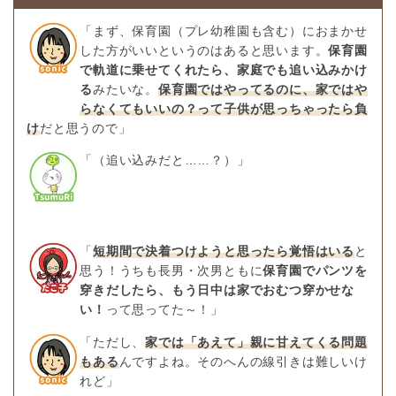
「まず、保育園（プレ幼稚園も含む）におまかせ
した方がいいというのはあると思います。
保育園
で軌道に乗せてくれたら、家庭でも追い込みかけ
る
みたいな。
保育園ではやってるのに、家ではや
らなくてもいいの？って子供が思っちゃったら負
け
だと思うので」
「（追い込みだと……？）」
「
短期間で決着つけようと思ったら覚悟はいる
と
思う！うちも長男・次男ともに
保育園でパンツを
穿きだしたら、もう日中は家でおむつ穿かせな
い！
って思ってた～！」
「ただし、
家では「あえて」親に甘えてくる問題
もある
んですよね。そのへんの線引きは難しいけ
れど」