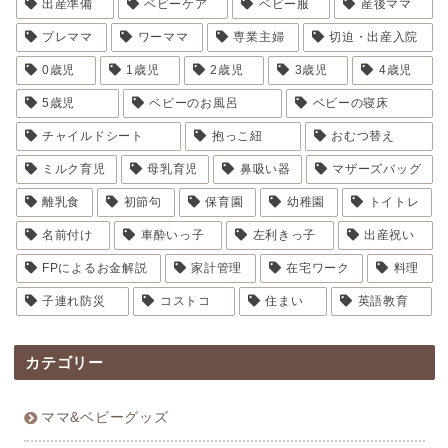
出産準備
ベビーケア
ベビー服
産後ママ
プレママ
ワーママ
専業主婦
切迫・出産入院
0歳児
1歳児
2歳児
3歳児
4歳児
5歳児
ベビーのお風呂
ベビーの寝床
チャイルドシート
抱っこ紐
おむつ替え
ミルク育児
母乳育児
鼻吸い器
マザーズバッグ
離乳食
初節句
保育園
幼稚園
トイトレ
名前付け
車酔いっ子
左利きっ子
出産祝い
FPによるお金解説
家計管理
在宅ワーク
料理
子連れ防災
コストコ
住まい
英語教育
カテゴリー
ママ&ベビーグッズ