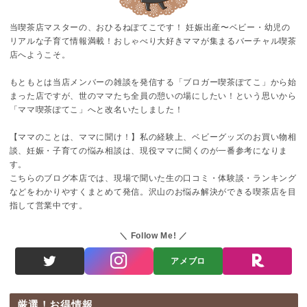
当喫茶店マスターの、おひるねぽてこです！ 妊娠出産〜ベビー・幼児の
リアルな子育て情報満載！おしゃべり大好きママが集まるバーチャル喫茶
店へようこそ。
もともとは当店メンバーの雑談を発信する「ブロガー喫茶ぽてこ」から始
まった店ですが、世のママたち全員の憩いの場にしたい！という思いから
「ママ喫茶ぽてこ」へと改名いたしました！
【ママのことは、ママに聞け！】私の経験上、ベビーグッズのお買い物相
談、妊娠・子育ての悩み相談は、現役ママに聞くのが一番参考になりま
す。
こちらのブログ本店では、現場で聞いた生の口コミ・体験談・ランキング
などをわかりやすくまとめて発信。沢山のお悩み解決ができる喫茶店を目
指して営業中です。
Follow Me!
アメブロ
厳選！お得情報