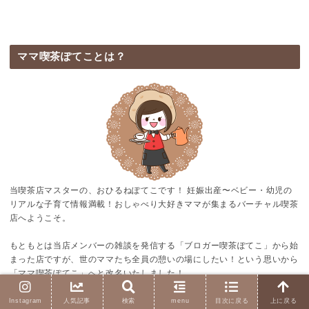
ママ喫茶ぽてことは？
当喫茶店マスターの、おひるねぽてこです！ 妊娠出産〜ベビー・幼児の
リアルな子育て情報満載！おしゃべり大好きママが集まるバーチャル喫茶
店へようこそ。
もともとは当店メンバーの雑談を発信する「ブロガー喫茶ぽてこ」から始
まった店ですが、世のママたち全員の憩いの場にしたい！という思いから
「ママ喫茶ぽてこ」へと改名いたしました！
【ママのことは、ママに聞け！】私の経験上、ベビーグッズのお買い物相
Instagram
人気記事
検索
menu
目次に戻る
上に戻る