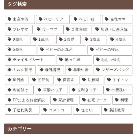
タグ検索
出産準備
ベビーケア
ベビー服
産後ママ
プレママ
ワーママ
専業主婦
切迫・出産入院
0歳児
1歳児
2歳児
3歳児
4歳児
5歳児
ベビーのお風呂
ベビーの寝床
チャイルドシート
抱っこ紐
おむつ替え
ミルク育児
母乳育児
鼻吸い器
マザーズバッグ
離乳食
初節句
保育園
幼稚園
トイトレ
名前付け
車酔いっ子
左利きっ子
出産祝い
FPによるお金解説
家計管理
在宅ワーク
料理
子連れ防災
コストコ
住まい
英語教育
カテゴリー