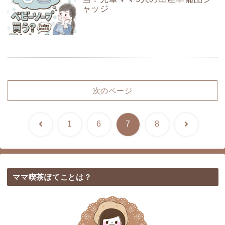
ャッジ
次のページ
前
次
1
6
7
8
へ
へ
ママ喫茶ぽてことは？