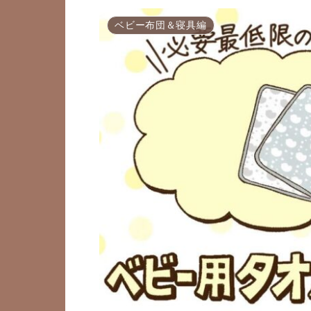
ベビー布団＆寝具編