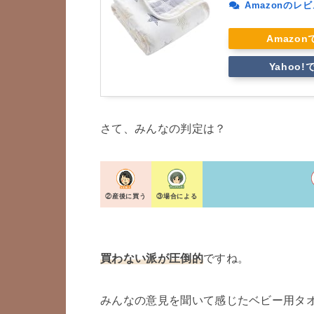
Amazonのレ
Amazo
Yahoo!
さて、みんなの判定は？
②産後に買う
③場合による
買わない派が圧倒的
ですね。
みんなの意見を聞いて感じたベビー用タ