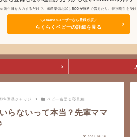
or誕生日を入力するだけで、出産準備お試しBOXが無料で貰えたり、特別割引を受
らくらくベビーの詳細を見る
め
産準備品ジャッジ
ベビー布団＆寝具編
いらないって本当？先輩ママ
ジ
2024.06.18