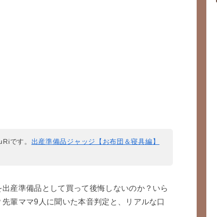
uRiです。
出産準備品ジャッジ【お布団＆寝具編】
。
を出産準備品として買って後悔しないのか？いら
？先輩ママ9人に聞いた本音判定と、リアルな口