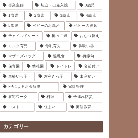
専業主婦
切迫・出産入院
0歳児
1歳児
2歳児
3歳児
4歳児
5歳児
ベビーのお風呂
ベビーの寝床
チャイルドシート
抱っこ紐
おむつ替え
ミルク育児
母乳育児
鼻吸い器
マザーズバッグ
離乳食
初節句
保育園
幼稚園
トイトレ
名前付け
車酔いっ子
左利きっ子
出産祝い
FPによるお金解説
家計管理
在宅ワーク
料理
子連れ防災
コストコ
住まい
英語教育
カテゴリー