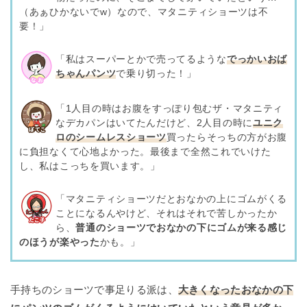
（あぁひかないでw）なので、マタニティショーツは不
要！」
「私はスーパーとかで売ってるような
でっかいおば
ちゃんパンツ
で乗り切った！」
「1人目の時はお腹をすっぽり包むザ・マタニティ
なデカパンはいてたんだけど、2人目の時に
ユニク
ロのシームレスショーツ
買ったらそっちの方がお腹
に負担なくて心地よかった。最後まで全然これでいけた
し、私はこっちを買います。」
「マタニティショーツだとおなかの上にゴムがくる
ことになるんやけど、それはそれで苦しかったか
ら、
普通のショーツでおなかの下にゴムが来る感じ
のほうが楽やった
かも。」
手持ちのショーツで事足りる派は、
大きくなったおなかの下