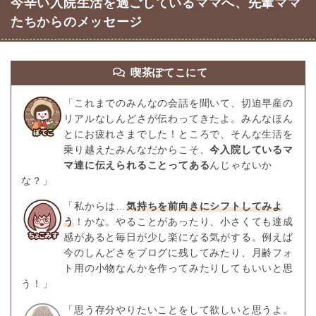
今辛い入院生活を過ごしているママへ、先輩ママ
たちからのメッセージ
喫茶ぽてこにて
「これまでのみんなの会話を聞いて、切迫早産の
リアルなしんどさが伝わってきたよ。みんなほん
とにお疲れさまでした！ところで、そんな生活を
乗り越えたみんなだからこそ、
今入院しているマ
マ達に伝えられることってある
んじゃないか
な？」
「私からは…
気持ちを前向きにシフトしてみよ
う
！かな。やることがあったり、小さくても達成
感があると毎日が少し楽になる気がする。例えば
今のしんどさをブログに残してみたり、月齢フォ
ト用の小物なんかを作ってみたりしてもいいと思
う！」
「思う存分やりたいことをして欲しいと思うよ。