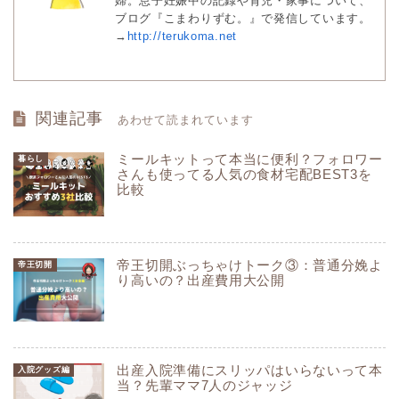
婦。息子妊娠中の記録や育児・家事について、
ブログ『こまわりずむ。』で発信しています。
→
http://terukoma.net
関連記事
あわせて読まれています
ミールキットって本当に便利？フォロワー
暮らし
さんも使ってる人気の食材宅配BEST3を
比較
帝王切開ぶっちゃけトーク③：普通分娩よ
帝王切開
り高いの？出産費用大公開
出産入院準備にスリッパはいらないって本
入院グッズ編
当？先輩ママ7人のジャッジ