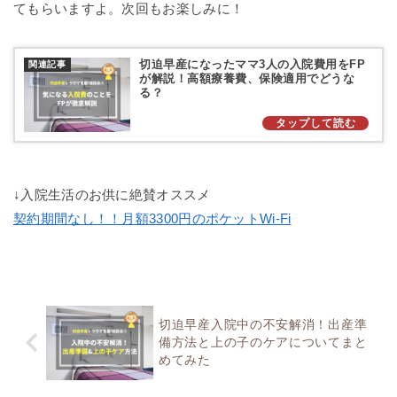
てもらいますよ。次回もお楽しみに！
切迫早産になったママ3人の入院費用をFP
が解説！高額療養費、保険適用でどうな
る？
↓入院生活のお供に絶賛オススメ
契約期間なし！！月額3300円のポケットWi-Fi
切迫早産入院中の不安解消！出産準
備方法と上の子のケアについてまと
めてみた