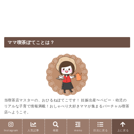
ママ喫茶ぽてことは？
当喫茶店マスターの、おひるねぽてこです！ 妊娠出産〜ベビー・幼児の
リアルな子育て情報満載！おしゃべり大好きママが集まるバーチャル喫茶
店へようこそ。
もともとは当店メンバーの雑談を発信する「ブロガー喫茶ぽてこ」から始
まった店ですが、世のママたち全員の憩いの場にしたい！という思いから
Instagram
人気記事
検索
menu
目次に戻る
上に戻る