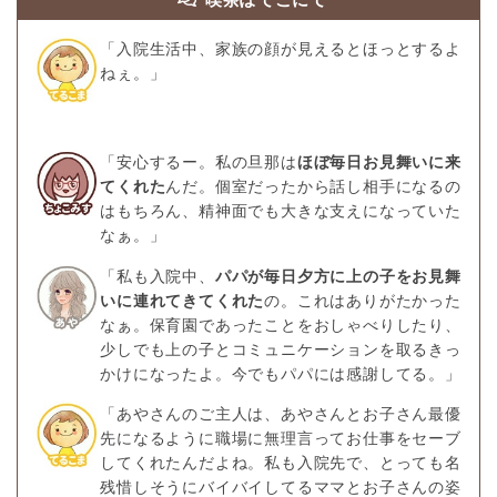
「入院生活中、家族の顔が見えるとほっとするよ
ねぇ。」
「安心するー。私の旦那は
ほぼ毎日お見舞いに来
てくれた
んだ。個室だったから話し相手になるの
はもちろん、精神面でも大きな支えになっていた
なぁ。」
「私も入院中、
パパが毎日夕方に上の子をお見舞
いに連れてきてくれた
の。これはありがたかった
なぁ。保育園であったことをおしゃべりしたり、
少しでも上の子とコミュニケーションを取るきっ
かけになったよ。今でもパパには感謝してる。」
「あやさんのご主人は、あやさんとお子さん最優
先になるように職場に無理言ってお仕事をセーブ
してくれたんだよね。私も入院先で、とっても名
残惜しそうにバイバイしてるママとお子さんの姿