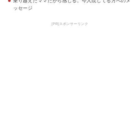
乗り越えたママだから感じる。今入院してる方へのメ
ッセージ
[PR]スポンサーリンク