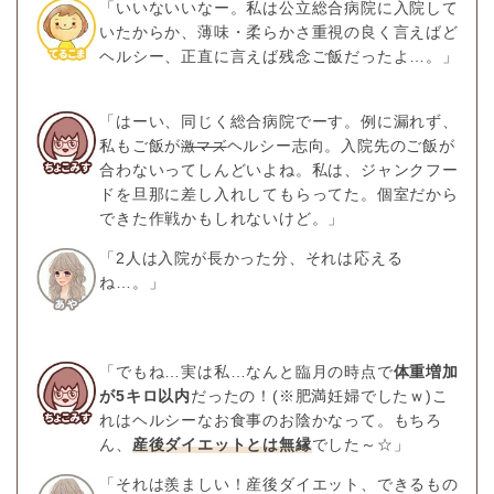
「いいないいなー。私は公立総合病院に入院して
いたからか、薄味・柔らかさ重視の良く言えばど
ヘルシー、正直に言えば残念ご飯だったよ…。」
「はーい、同じく総合病院でーす。例に漏れず、
私もご飯が
ヘルシー志向。入院先のご飯が
激マズ
合わないってしんどいよね。私は、ジャンクフー
ドを旦那に差し入れしてもらってた。個室だから
できた作戦かもしれないけど。」
「2人は入院が長かった分、それは応える
ね…。」
「でもね…実は私…なんと臨月の時点で
体重増加
が5キロ以内
だったの！(※肥満妊婦でしたｗ)こ
れはヘルシーなお食事のお陰かなって。もちろ
ん、
産後ダイエットとは無縁
でした～☆」
「それは羨ましい！産後ダイエット、できるもの